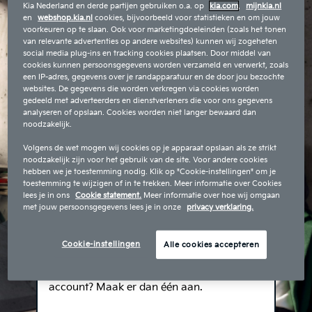
Kia Nederland en derde partijen gebruiken o.a. op
kia.com
,
mijnkia.nl
en
webshop.kia.nl
cookies, bijvoorbeeld voor statistieken en om jouw
voorkeuren op te slaan. Ook voor marketingdoeleinden (zoals het tonen
van relevante advertenties op andere websites) kunnen wij zogeheten
social media plug-ins en tracking cookies plaatsen. Door middel van
cookies kunnen persoonsgegevens worden verzameld en verwerkt, zoals
een IP-adres, gegevens over je randapparatuur en de door jou bezochte
websites. De gegevens die worden verkregen via cookies worden
gedeeld met adverteerders en dienstverleners die voor ons gegevens
analyseren of opslaan. Cookies worden niet langer bewaard dan
noodzakelijk.
Volgens de wet mogen wij cookies op je apparaat opslaan als ze strikt
noodzakelijk zijn voor het gebruik van de site. Voor andere cookies
Ben je bekend bij de Kia-dealer, log
hebben we je toestemming nodig. Klik op "Cookie-instellingen" om je
hieronder dan direct in met het e-mail
toestemming te wijzigen of in te trekken. Meer informatie over Cookies
adres dat je bij de Kia dealer hebt
lees je in ons
Cookie statement.
Meer informatie over hoe wij omgaan
met jouw persoonsgegevens lees je in onze
privacy verklaring.
opgegeven. Als je voor de eerste keer
MijnKia gebruikt (activatie) klik dan op
de ‘wachtwoord vergeten’ link en stel
Cookie-instellingen
Alle cookies accepteren
met je e-mail adres een nieuw
wachtwoord in. Nog geen MijnKia
account? Maak er dan één aan.